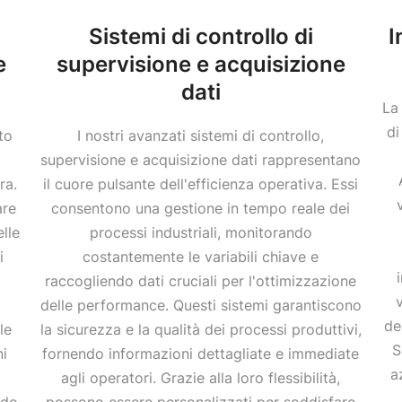
Sistemi di controllo di
I
e
supervisione e acquisizione
dati
La
di
to
I nostri avanzati sistemi di controllo,
supervisione e acquisizione dati rappresentano
ra.
il cuore pulsante dell'efficienza operativa. Essi
are
consentono una gestione in tempo reale dei
lle
processi industriali, monitorando
i
costantemente le variabili chiave e
raccogliendo dati cruciali per l'ottimizzazione
delle performance. Questi sistemi garantiscono
de
le
la sicurezza e la qualità dei processi produttivi,
S
ni
fornendo informazioni dettagliate e immediate
a
agli operatori. Grazie alla loro flessibilità,