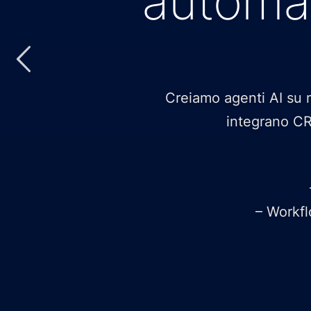
automat
Creiamo agenti AI su 
integrano CRM
– Workfl